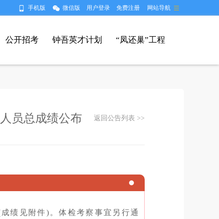
手机版
微信版
用户登录
免费注册
网站导航
公开招考
钟吾英才计划
“凤还巢”工程
作人员总成绩公布
返回公告列表 >>
(成绩见附件)。体检考察事宜另行通