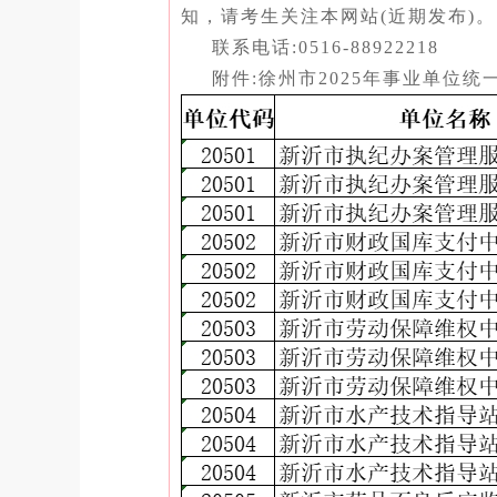
知，请考生关注本网站(近期发布)。
联系电话
:0516-
88922218
附件
:
徐州市
2025年事业单位