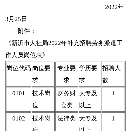
2022
年
3月25日
附件：
《新沂市人社局2022年补充招聘劳务派遣工
作人员岗位表》
岗位代码
岗位要
专业要
学历要
招聘人
求
求
求
数
0101
技术岗
财务财
大专及
1
位
会类
以上
0102
技术岗
法律类
大专及
1
位
以上