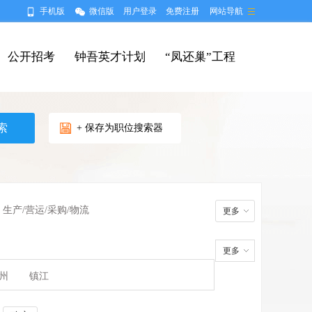
手机版
微信版
用户登录
免费注册
网站导航
公开招考
钟吾英才计划
“凤还巢”工程
+ 保存为职位搜索器
生产/营运/采购/物流
更多
更多
州
镇江