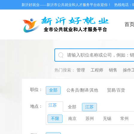
新沂好就业——新沂市公共就业和人才服务平台欢迎你！
热线电话：051
首
热门搜索：
管理
工程师
销售
操作
职位：
全部
公务员/翻译/其他
贸易/百货
江苏
地点：
全部
江苏
不限
南京
苏州
无锡
常州