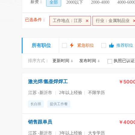
薪资：
全部
2000以下
2000-4000
4000-600
已选条件：
工作地点：江苏
行业：金属制品业
所有职位
紧急职位
推荐职位
排序方式：
更新时间
发布时间
执照已认证
￥500
激光焊/氩壶焊焊工
江苏 -新沂市
|
2年以上经验
|
不限学历
长白班
提供工作餐
￥400
销售跟单员
江苏 -新沂市
|
3年以上经验
|
大专学历