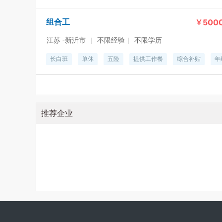
￥5000
组合工
江苏 -新沂市
|
不限经验
|
不限学历
长白班
单休
五险
提供工作餐
综合补贴
年
推荐企业