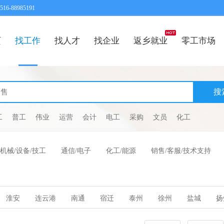
6-88985191
页
找工作
找人才
找企业
返乡就业
零工市场
工
普工
伟业
运营
会计
电工
采购
文员
化工
机械/设备/技工
通信/电子
化工/能源
销售/客服/技术支持
淮安
连云港
南通
宿迁
泰州
徐州
盐城
扬