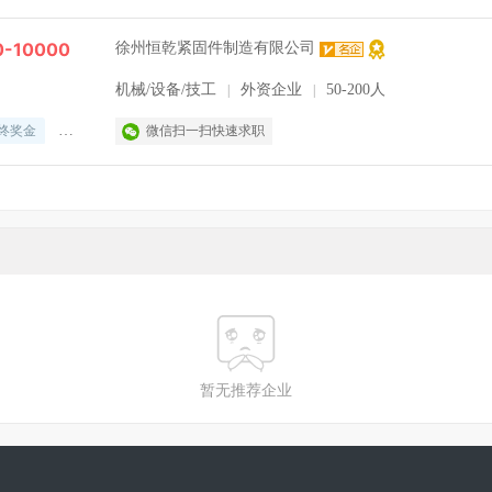
-10000
徐州恒乾紧固件制造有限公司
机械/设备/技工
外资企业
50-200人
|
|
终奖金
奖励计划
微信扫一扫快速求职
休假制度
法定节假日
暂无推荐企业